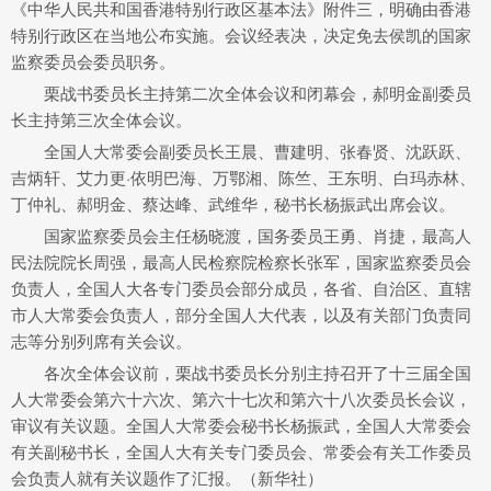
《中华人民共和国香港特别行政区基本法》附件三，明确由香港
特别行政区在当地公布实施。会议经表决，决定免去侯凯的国家
监察委员会委员职务。
栗战书委员长主持第二次全体会议和闭幕会，郝明金副委员
长主持第三次全体会议。
全国人大常委会副委员长王晨、曹建明、张春贤、沈跃跃、
吉炳轩、艾力更·依明巴海、万鄂湘、陈竺、王东明、白玛赤林、
丁仲礼、郝明金、蔡达峰、武维华，秘书长杨振武出席会议。
国家监察委员会主任杨晓渡，国务委员王勇、肖捷，最高人
民法院院长周强，最高人民检察院检察长张军，国家监察委员会
负责人，全国人大各专门委员会部分成员，各省、自治区、直辖
市人大常委会负责人，部分全国人大代表，以及有关部门负责同
志等分别列席有关会议。
各次全体会议前，栗战书委员长分别主持召开了十三届全国
人大常委会第六十六次、第六十七次和第六十八次委员长会议，
审议有关议题。全国人大常委会秘书长杨振武，全国人大常委会
有关副秘书长，全国人大有关专门委员会、常委会有关工作委员
会负责人就有关议题作了汇报。（新华社）