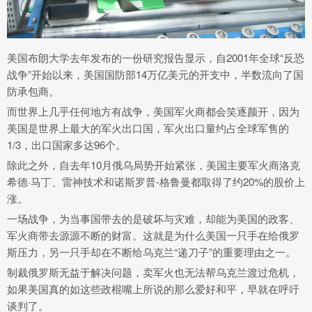
美国布朗大学去年发布的一份研究报告显示，自2001年全球“反恐
战争”开始以来，美国国防部14万亿美元的开支中，半数流向了国
防承包商。
而世界上几乎任何地方有战争，美国军火商都会笑逐颜开，因为
美国是世界上最大的军火出口国，军火出口量约占全球军售的
1/3，出口国家多达96个。
除此之外，自去年10月俄乌局势开始紧张，美国主要军火商洛克
希德·马丁、雷神技术和诺斯罗普-格鲁曼都取得了约20%的股价上
涨。
一场战争，为当事国带去的是破坏与灾难，却能为美国的政客、
军火商带去源源不断的财富。这就是为什么美国一只手在给俄罗
斯压力，另一只手却在不断给乌克兰“递刀子”的重要理由之一。
制裁俄罗斯无益于解决问题，卖军火也无法帮乌克兰渡过危机，
如果美国真的如这些政棍嘴上所说的那么爱好和平，早就在呼吁
谈判了。