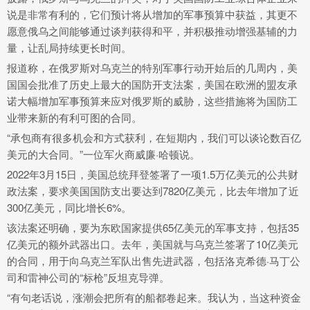
说是非常有利的，它们预计将从增加的军事预算中获益，其更不
愿意俄乌之间能够通过谈判获得和平，并积极推动增强基辅的力
量，让乱局持续更长时间。
报道称，在俄罗斯对乌克兰的特别军事行动开始后的几周内，美
国国会批准了历史上最大的国防开支法案，美国在欧洲的盟友承
诺大幅增加军事预算来应对俄罗斯的威胁，这些措施将为国防工
业带来新的有利可图的合同。
“承包商有很多机会和方式获利，在短期内，我们可以谈论数百亿
美元的大合同。”一位军火商威廉·哈顿说。
2022年3月15日，美国总统拜登签署了一项1.5万亿美元的公共财
政法案，要求美国国防支出要达到7820亿美元，比去年增加了近
300亿美元，同比增长6%。
该法案还明确，要为东欧国家提供65亿美元的军事支持，包括35
亿美元的额外武器出口。去年，美国就与乌克兰签署了10亿美元
的合同，用于向乌克兰军队出售先进武器，包括洛克希德·马丁公
司和雷神公司的“标枪”反坦克导弹。
“有句老话说，涨潮会把所有的船都卷起来。我认为，当这种资金