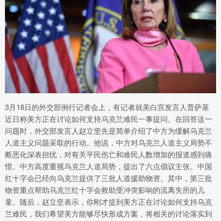
3月18日的外交部例行记者会上，有记者就美白宫发言人普萨基
近日称美方正在讨论如何支持乌克兰难民一事提问。在回答这一
问题时，外交部发言人赵立坚先是简单介绍了中方为缓解乌克兰
人道主义问题采取的行动。他说，中方对乌克兰人道主义局势不
断恶化深表担忧，对有关平民伤亡和难民人数增加的报道感到痛
惜。中方高度重视乌克兰人道局势，提出了六点倡议主张。中国
红十字会已经向乌克兰提供了三批人道援助物资。其中，第三批
物资重点帮助乌克兰红十字会救助受冲突影响的流离失所的儿
童。随后，赵立坚表示，你刚才提到美方正在讨论如何支持乌克
兰难民，我们希望美方能够尽快形成方案，将相关的讨论落实到