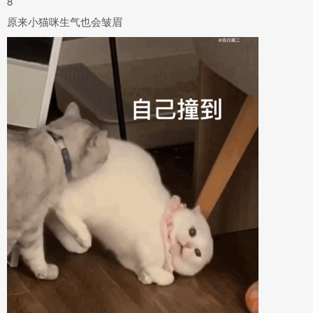
8
原来小猫咪生气也会皱眉