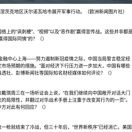
顿涅茨克地区沃尔诺瓦哈市展开军事行动。（欧洲新闻图片社）
上的“讽刺梗”、“视频”以及“恶作剧”赢得宣传战。这些并非都
赢得国际同情”的？（）
括金融中心上海——努力遏制新冠疫情之际，中国当局誓言稳定经
定市场预期的措施。”面对经济下行压力进一步加大，中国有哪些
路透社、彭博新闻社等国际知名财经媒体如何评论？（）
表戴琪周三在一场听证会上说，“在我们继续向中国敞开对话大门
议的局限性，并翻过对华战术手册上注重于改变其行为的一页”。
中方对此有何回应？（）
一枪就结束了冷战，但三十年后，“世界新秩序”已经消亡。美国