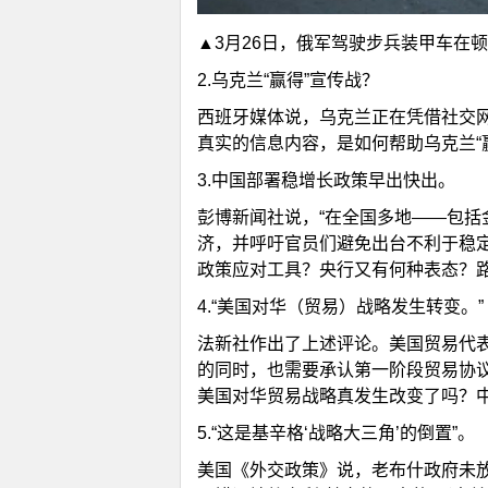
▲3月26日，俄军驾驶步兵装甲车在
2.乌克兰“赢得”宣传战？
站
西班牙媒体说，乌克兰正在凭借社交网络
真实的信息内容，是如何帮助乌克兰“
3.中国部署稳增长政策早出快出。
彭博新闻社说，“在全国多地——包
济，并呼吁官员们避免出台不利于稳
政策应对工具？央行又有何种表态？
4.“美国对华（贸易）战略发生转变。”
法新社作出了上述评论。美国贸易代
的同时，也需要承认第一阶段贸易协
美国对华贸易战略真发生改变了吗？
5.“这是基辛格‘战略大三角’的倒置”。
美国《外交政策》说，老布什政府未放