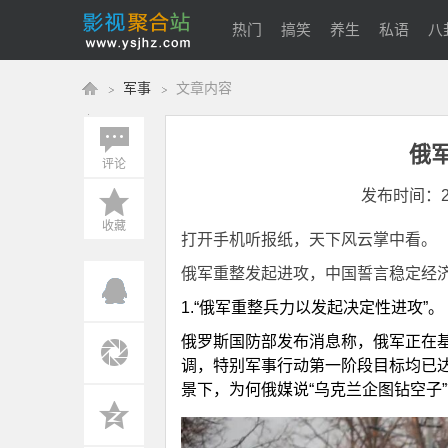
热门
搞笑
养生
私语
八
军事
文章内容
宠物
俄
评论
影
›
›
发布时间：2022
收藏
打开手机听报纸，天下风云掌中看。
俄军重整发起进攻，中国誓言稳定经
1.“俄军重整兵力以发起决定性进攻”。
俄罗斯国防部发布消息称，俄军正在基
调，特别军事行动第一阶段目标均已达
视
景下，为何俄媒说“乌克兰企图钻空子