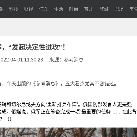
卦
科技
财经
汽车
生活
时尚
育儿
旅游
职场
美
军，“发起决定性进攻”！
-04-01 11:30:23
来源：参考消息
济。今天出版的《参考消息》，五大看点尤其不容错过。
辅和切尔尼戈夫方向“重新排兵布阵”。俄国防部发言人更是强
成。俄媒说，俄军正在筹备完成一项“最重要的任务”……在此背
”？（）