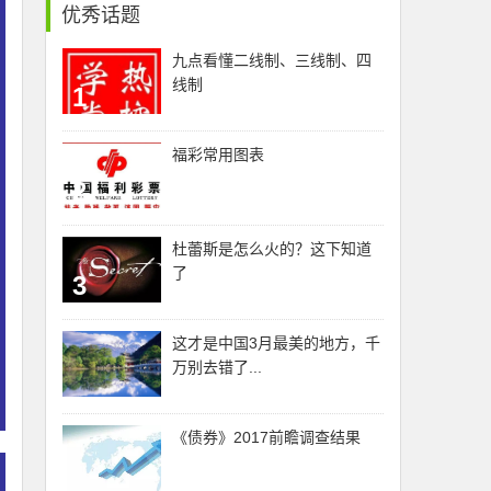
优秀话题
九点看懂二线制、三线制、四
线制
1
福彩常用图表
2
杜蕾斯是怎么火的？这下知道
了
3
这才是中国3月最美的地方，千
万别去错了...
《债券》2017前瞻调查结果