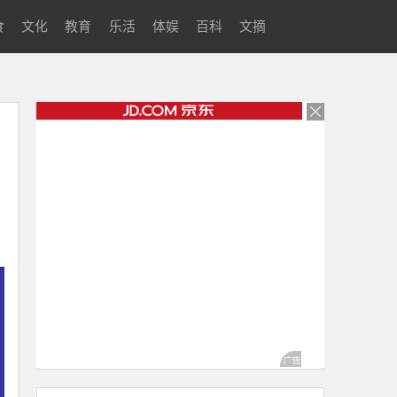
食
文化
教育
乐活
体娱
百科
文摘