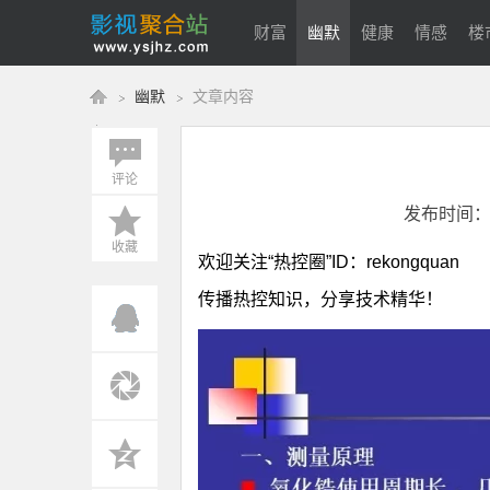
财富
幽默
健康
情感
楼
幽默
文章内容
美体
评论
影
›
›
发布时间：202
收藏
欢迎关注“热控圈”ID：rekongquan
传播热控知识，分享技术精华！
视