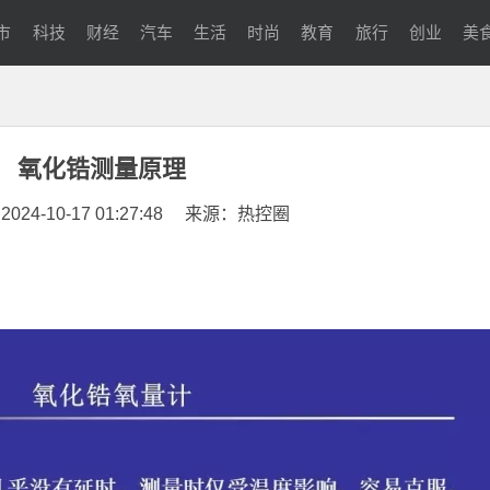
市
科技
财经
汽车
生活
时尚
教育
旅行
创业
美
氧化锆测量原理
4-10-17 01:27:48
来源：热控圈