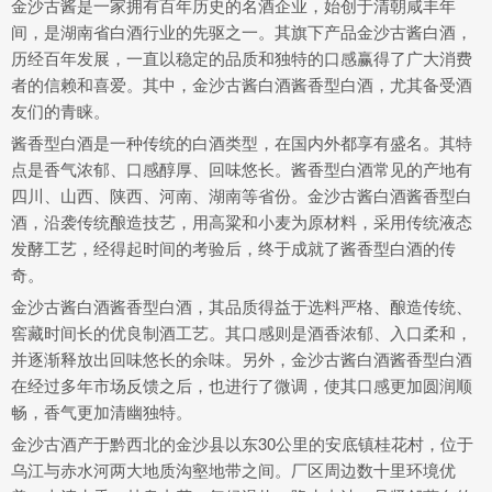
金沙古酱是一家拥有百年历史的名酒企业，始创于清朝咸丰年
间，是湖南省白酒行业的先驱之一。其旗下产品金沙古酱白酒，
历经百年发展，一直以稳定的品质和独特的口感赢得了广大消费
者的信赖和喜爱。其中，金沙古酱白酒酱香型白酒，尤其备受酒
友们的青睐。
酱香型白酒是一种传统的白酒类型，在国内外都享有盛名。其特
点是香气浓郁、口感醇厚、回味悠长。酱香型白酒常见的产地有
四川、山西、陕西、河南、湖南等省份。金沙古酱白酒酱香型白
酒，沿袭传统酿造技艺，用高粱和小麦为原材料，采用传统液态
发酵工艺，经得起时间的考验后，终于成就了酱香型白酒的传
奇。
金沙古酱白酒酱香型白酒，其品质得益于选料严格、酿造传统、
窖藏时间长的优良制酒工艺。其口感则是酒香浓郁、入口柔和，
并逐渐释放出回味悠长的余味。另外，金沙古酱白酒酱香型白酒
在经过多年市场反馈之后，也进行了微调，使其口感更加圆润顺
畅，香气更加清幽独特。
金沙古酒产于黔西北的金沙县以东30公里的安底镇桂花村，位于
乌江与赤水河两大地质沟壑地带之间。厂区周边数十里环境优