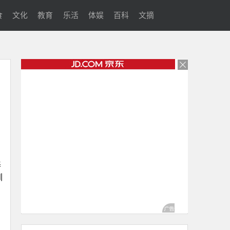
食
文化
教育
乐活
体娱
百科
文摘
养
圳