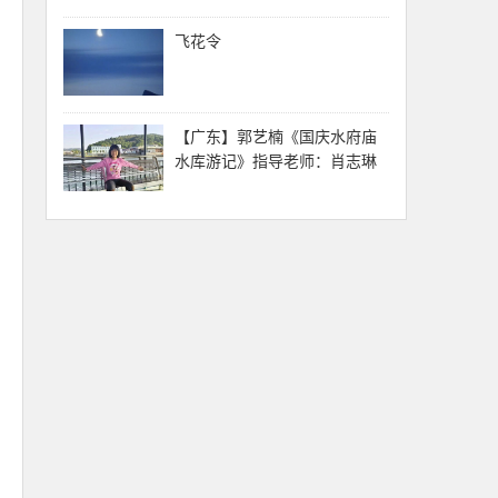
飞花令
【广东】郭艺楠《国庆水府庙
水库游记》指导老师：肖志琳