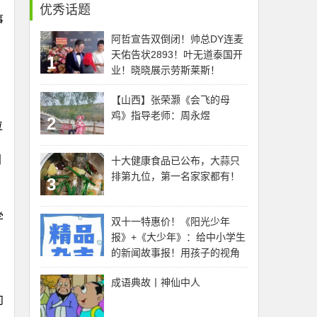
优秀话题
事
阿哲宣告双倒闭！帅总DY连麦
天佑告状2893！叶无道泰国开
1
业！晓晓展示劳斯莱斯！
【山西】张荣灏《会飞的母
鸡》指导老师：周永煜
2
位
间
十大健康食品已公布，大蒜只
排第九位，第一名家家都有！
3
，
学
双十一特惠价！《阳光少年
报》+《大少年》：给中小学生
的新闻故事报！用孩子的视角
解读新闻时事，夯实课内外知
成语典故丨神仙中人
识！
向