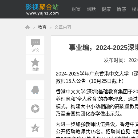
财富
幽默
健康
情感
楼
教育
文章内容
美体
事业编，2024-202
评论
影
›
›
发布时间：2024-1
收藏
2024-2025学年广东香港中文大
教师15人公告（10月25日截止）
香港中文大学(深圳)基础教育集团于2
养理念和“全人教育”的办学理念，通
模式，构建大中小幼相融的高质量教
乃至全国集团化办学做出示范。
视
为进一步加强教师队伍建设，香港中文大
公开招聘教师共15名。招聘岗位见《香港