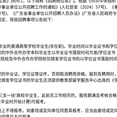
位表》(附件1，以下简称《招聘岗位表》)。根据《中共中央组织
业单位公开招聘工作的通知》(人社部发〔2024〕57号)、《
52号)、《广东省事业单位公开招聘人员办法》(广东省人民政府令
关规定，现就招聘事项公告如下：
日期间毕业的普通高等学校毕业生(非在职)。毕业时间以毕业证书和学
读的中外合作办学本科毕业生以毕业证书落款时间为准(学位证书
;境外院校及中外合作办学院校仅颁发学位证书的以学位证书落款时
求的毕业证、学位证等证件，否则取消聘用资格。报到及聘用时
仅颁发学位证书的毕业生还须提供教育部留学服务中心出具的《
三支一扶”高校毕业生，此前无工作经历的，服务期满且考核合格
生毕业时开始计算)可报考。
则上不得报考。如委培或定向单位同意其报考，应当由委培或定
校同意后方可报考。